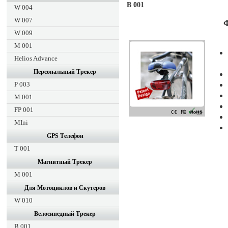
B 001
W 004
W 007
W 009
M 001
Helios Advance
Персональный Трекер
P 003
M 001
FP 001
MIni
GPS Tелефон
T 001
Магнитный Tрекер
M 001
Для Мотоциклов и Скутеров
W 010
Велосипедный Tрекер
B 001