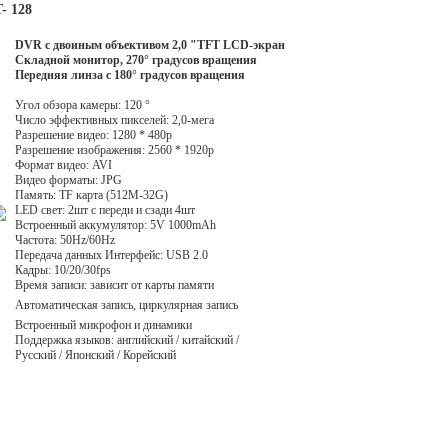
- 128
DVR с двоиным объективом 2,0 "TFT LCD-экран
Складной монитор, 270° градусов вращения
Передняя линза с 180° градусов вращения
Угол обзора камеры: 120 °
Число эффективных пикселей: 2,0-мега
Разрешение видео: 1280 * 480p
Разрешение изображения: 2560 * 1920p
Формат видео: AVI
Видео форматы: JPG
Память: TF карта (512M-32G)
LED свет: 2шт с переди и сзади 4шт
Встроенный аккумулятор: 5V 1000mAh
Частота: 50Hz/60Hz
Передача данных Интерфейс: USB 2.0
Кадры: 10/20/30fps
Время записи: зависит от карты памяти
Автоматическая запись, циркулярная запись
Встроенный микрофон и динамики
Поддержка языков: английский / китайский /
Русский / Японский / Корейский