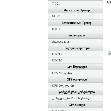
GT
T 001
Магнитный Tрекер
M 001
Велосипедный Tрекер
B 001
Аксессуары
Аксессуары
Видеорегистраторы
GT-111
GT-110
GPS ნავიგაცია
GPS Navigation
GPS ბოქლომი
GPS ბოქლომი
კონტეინერის კონტროლი
კონტეინერის კონტროლი
GPS Georgia
Новости