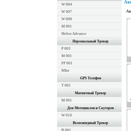
Ак
W 004
Ак
W 007
W 009
M 001
Helios Advance
Персональный Трекер
P 003
M 001
FP 001
MIni
GPS Tелефон
T 001
Магнитный Tрекер
M 001
Для Мотоциклов и Скутеров
W 010
Велосипедный Tрекер
B 001