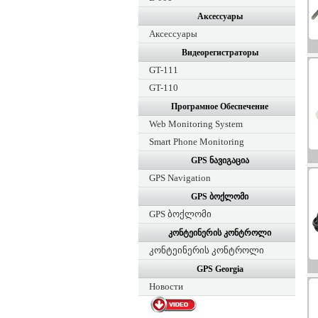
Аксессуары
Аксессуары
Видеорегистраторы
GT-111
GT-110
Програмное Обеспечение
Web Monitoring System
Smart Phone Monitoring
GPS ნავიგაცია
GPS Navigation
GPS ბოქლომი
GPS ბოქლომი
კონტეინერის კონტროლი
კონტეინერის კონტროლი
GPS Georgia
Новости